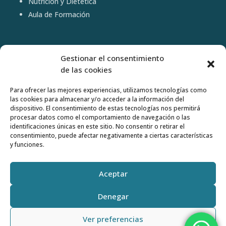
Nutrición y Dietética
Aula de Formación
LEGAL
Gestionar el consentimiento
de las cookies
Política privacidad
Para ofrecer las mejores experiencias, utilizamos tecnologías como
Aviso legal
las cookies para almacenar y/o acceder a la información del
dispositivo. El consentimiento de estas tecnologías nos permitirá
Política Cookies
Abrir barra de herramientas
procesar datos como el comportamiento de navegación o las
identificaciones únicas en este sitio. No consentir o retirar el
Mapa del sitio
consentimiento, puede afectar negativamente a ciertas características
y funciones.
Aceptar
Denegar
©2026 –
BEATRIZ PUIG
– Diseño y desarrollo:
Softic
Ver preferencias