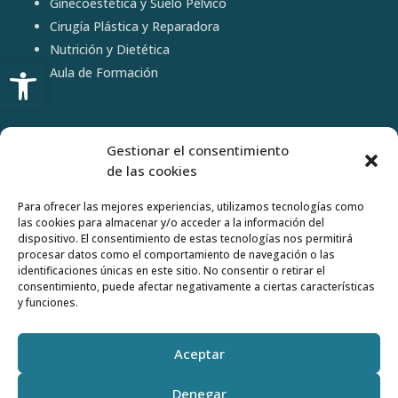
Ginecoestética y Suelo Pélvico
Cirugía Plástica y Reparadora
Nutrición y Dietética
Abrir barra de herramientas
Aula de Formación
LEGAL
Gestionar el consentimiento
de las cookies
Política privacidad
Para ofrecer las mejores experiencias, utilizamos tecnologías como
Aviso legal
las cookies para almacenar y/o acceder a la información del
dispositivo. El consentimiento de estas tecnologías nos permitirá
Política Cookies
procesar datos como el comportamiento de navegación o las
identificaciones únicas en este sitio. No consentir o retirar el
Mapa del sitio
consentimiento, puede afectar negativamente a ciertas características
y funciones.
Aceptar
Denegar